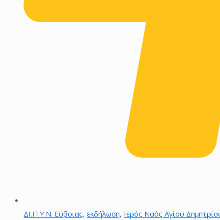
ΔΙ.Π.Υ.Ν. Εύβοιας
,
εκδήλωση
,
Ιερός Ναός Αγίου Δημητρίο