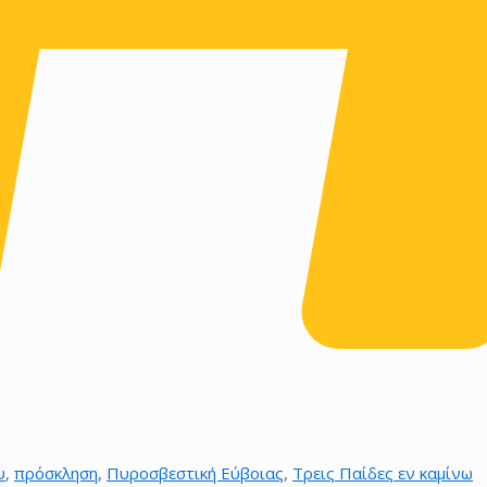
υ
,
πρόσκληση
,
Πυροσβεστική Εύβοιας
,
Τρεις Παίδες εν καμίνω