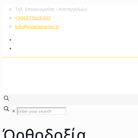
Τηλ. Επικοινωνίας - Καταγγελιών
+306975626503‬
Info@eviareporter.gr
✕
Όρθοδοξία