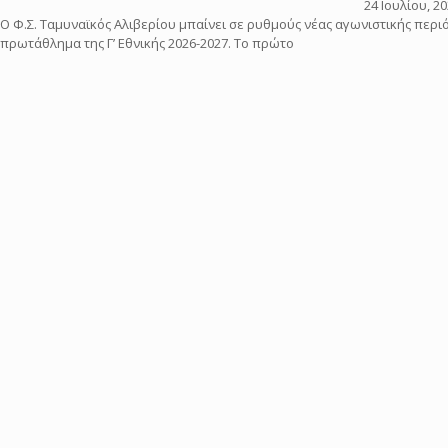
24 Ιουλίου, 2
Ο Φ.Σ. Ταμυναϊκός Αλιβερίου μπαίνει σε ρυθμούς νέας αγωνιστικής περ
πρωτάθλημα της Γ’ Εθνικής 2026-2027. Το πρώτο