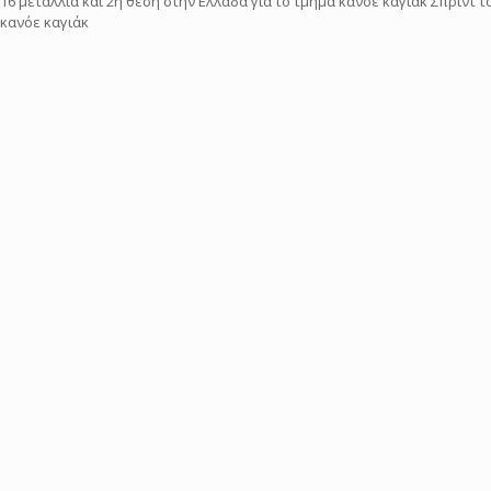
16 μετάλλια και 2η θέση στην Ελλάδα για το τμήμα κανόε καγιάκ Σπρίντ
κανόε καγιάκ