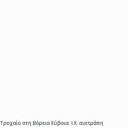
Τροχαίο στη Βόρεια Εύβοια: Ι.Χ. ανετράπη