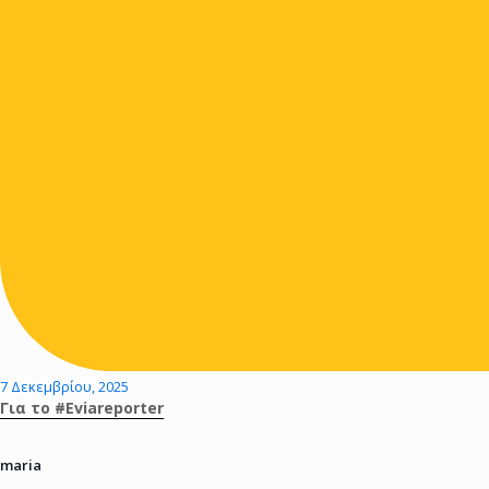
7 Δεκεμβρίου, 2025
Για το #Eviareporter
maria