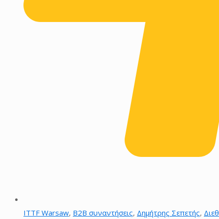
ITTF Warsaw
,
Β2Β συναντήσεις
,
Δημήτρης Σεπετής
,
Διεθ