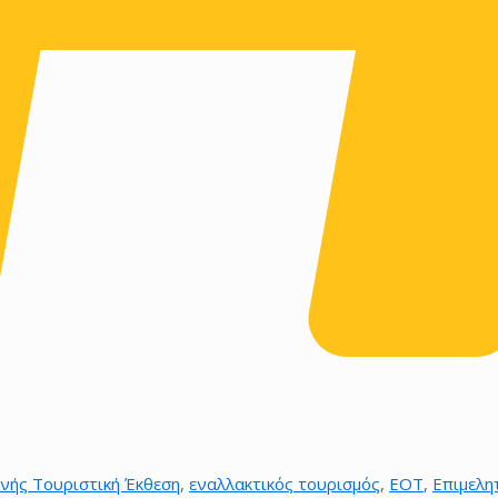
νής Τουριστική Έκθεση
,
εναλλακτικός τουρισμός
,
ΕΟΤ
,
Επιμελη