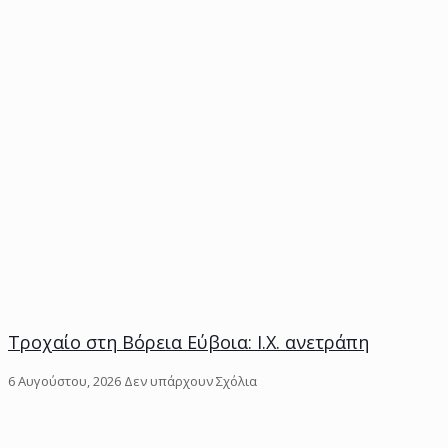
Τροχαίο στη Βόρεια Εύβοια: Ι.Χ. ανετράπη
6 Αυγούστου, 2026
Δεν υπάρχουν Σχόλια