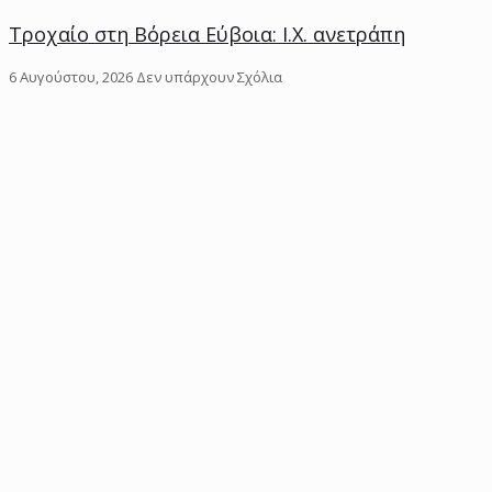
Τροχαίο στη Βόρεια Εύβοια: Ι.Χ. ανετράπη
6 Αυγούστου, 2026
Δεν υπάρχουν Σχόλια