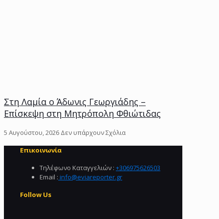
Στη Λαμία ο Άδωνις Γεωργιάδης –
Επίσκεψη στη Μητρόπολη Φθιώτιδας
5 Αυγούστου, 2026
Δεν υπάρχουν Σχόλια
Επικοινωνία
Τηλέφωνο Καταγγελιών :
+306975626503‬
Email :
info@eviareporter.gr
Follow Us