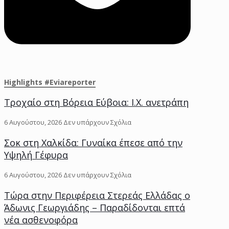
Highlights #Eviareporter
Τροχαίο στη Βόρεια Εύβοια: Ι.Χ. ανετράπη
6 Αυγούστου, 2026
Δεν υπάρχουν Σχόλια
Σοκ στη Χαλκίδα: Γυναίκα έπεσε από την
Υψηλή Γέφυρα
6 Αυγούστου, 2026
Δεν υπάρχουν Σχόλια
Τώρα στην Περιφέρεια Στερεάς Ελλάδας ο
Άδωνις Γεωργιάδης – Παραδίδονται επτά
νέα ασθενοφόρα