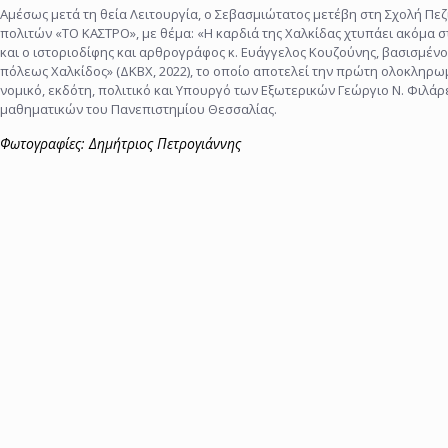
Αμέσως μετά τη θεία Λειτουργία, ο Σεβασμιώτατος μετέβη στη Σχολή Π
πολιτών «ΤΟ ΚΑΣΤΡΟ», με θέμα: «Η καρδιά της Χαλκίδας χτυπάει ακόμα
και ο ιστοριοδίφης και αρθρογράφος κ. Ευάγγελος Κουζούνης, βασισμένοι
πόλεως Χαλκίδος» (ΔΚΒΧ, 2022), το οποίο αποτελεί την πρώτη ολοκληρω
νομικό, εκδότη, πολιτικό και Υπουργό των Εξωτερικών Γεώργιο Ν. Φιλάρε
μαθηματικών του Πανεπιστημίου Θεσσαλίας.
Φωτογραφίες: Δημήτριος Πετρογιάννης