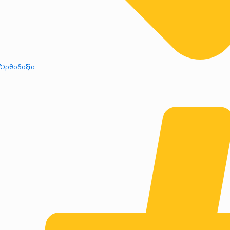
Όρθοδοξία