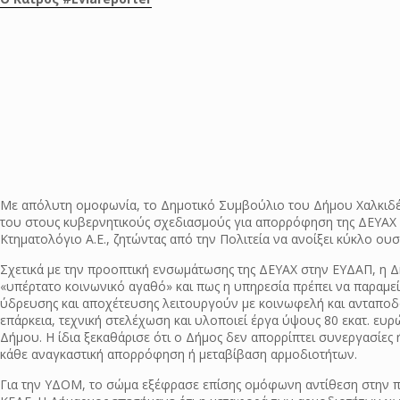
Με απόλυτη ομοφωνία, το Δημοτικό Συμβούλιο του Δήμου Χαλκιδέω
του στους κυβερνητικούς σχεδιασμούς για απορρόφηση της ΔΕΥΑΧ
Κτηματολόγιο Α.Ε., ζητώντας από την Πολιτεία να ανοίξει κύκλο ου
Σχετικά με την προοπτική ενσωμάτωσης της ΔΕΥΑΧ στην ΕΥΔΑΠ, η Δ
«υπέρτατο κοινωνικό αγαθό» και πως η υπηρεσία πρέπει να παραμείν
ύδρευσης και αποχέτευσης λειτουργούν με κοινωφελή και ανταποδοτ
επάρκεια, τεχνική στελέχωση και υλοποιεί έργα ύψους 80 εκατ. ευρ
Δήμου. Η ίδια ξεκαθάρισε ότι ο Δήμος δεν απορρίπτει συνεργασίες ή
κάθε αναγκαστική απορρόφηση ή μεταβίβαση αρμοδιοτήτων.
Για την ΥΔΟΜ, το σώμα εξέφρασε επίσης ομόφωνη αντίθεση στην προ