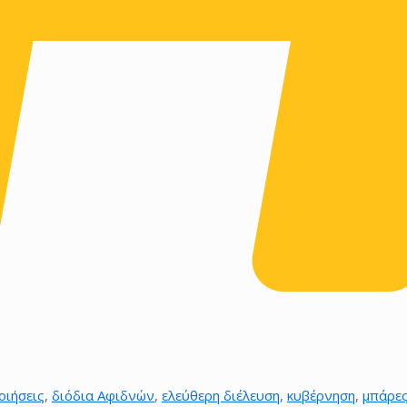
οιήσεις
,
διόδια Αφιδνών
,
ελεύθερη διέλευση
,
κυβέρνηση
,
μπάρε